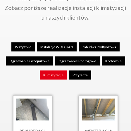
Zobacz poniższe realizacje instalacji klimatyzacji
u naszych klientów.
Wszystkie
Instalacje WOD-KAN
Zabudwa Podtynkowa
Ogrzewanie Grzejnikowe
Ogrzewanie Podłogowe
Kotłownie
Klimatyzacje
Przyłącza