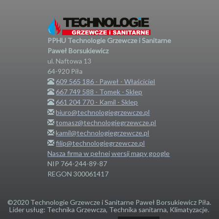
PPHU Technologie Grzewcze i Sanitarne
Paweł Borsukiewicz
ul. Naftowa 13
64-920
Piła
609 565 186 - Paweł - Właściciel
667 749 588 - Tomek - Sklep
661 204 770 - Kamil - Sklep
biuro@technologiegrzewcze.pl
tomasz@technologiegrzewcze.pl
kamil@technologiegrzewcze.pl
filip@technologiegrzewcze.pl
Nasza firma w pełnej wersji mapy google
NIP 764-244-89-87
REGON 300061417
©2020 Technologie Grzewcze i Sanitarne Paweł Borsukiewicz Piła.
Lider usług: Technika Grzewcza, Technika sanitarna, Klimatyzacje.