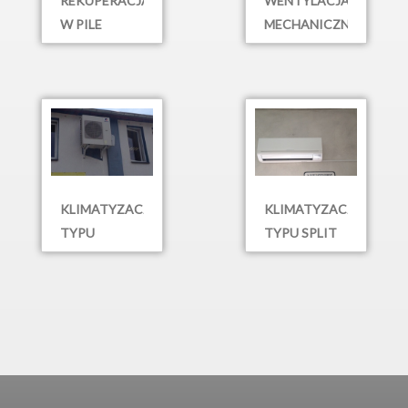
REKUPERACJA
WENTYLACJA
W PILE
MECHANICZNA
-
REKUPERATOR
PIŁA
KLIMATYZACJA
KLIMATYZACJA
TYPU
TYPU SPLIT
MULTISPLIT