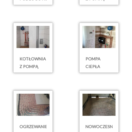
PIŁA -
CIEPŁA
DOBRZYCA
FIRMY
HITACHI
KOTŁOWNIA
POMPA
Z POMPĄ
CIEPŁA
CIEPŁA
POWIETRZNA
ATLANTIC
SKÓRKA
OGRZEWANIE
NOWOCZESNA