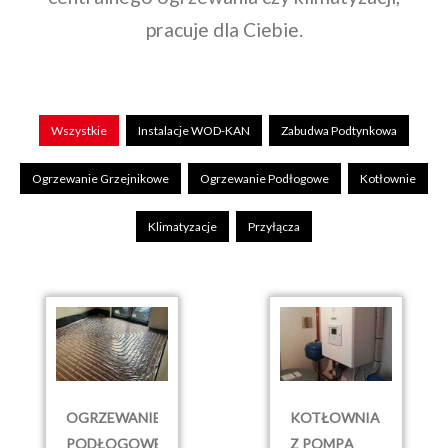
pracuje dla Ciebie.
Wszystkie
Instalacje WOD-KAN
Zabudwa Podtynkowa
Ogrzewanie Grzejnikowe
Ogrzewanie Podłogowe
Kotłownie
Klimatyzacje
Przyłącza
OGRZEWANIE
KOTŁOWNIA
PODŁOGOWE
Z POMPĄ