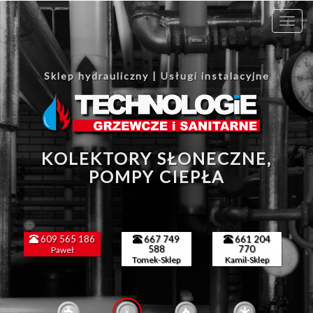
Toggl
navig
Sklep hydrauliczny | Usługi instalacyjne
KOLEKTORY SŁONECZNE,
-
POMPY CIEPŁA
609 565 186
667 749
661 204
588
770
Paweł
Tomek-Sklep
Kamil-Sklep