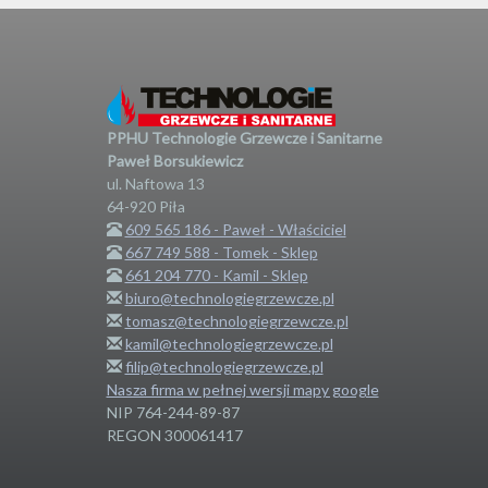
PPHU Technologie Grzewcze i Sanitarne
Paweł Borsukiewicz
ul. Naftowa 13
64-920
Piła
609 565 186 - Paweł - Właściciel
667 749 588 - Tomek - Sklep
661 204 770 - Kamil - Sklep
biuro@technologiegrzewcze.pl
tomasz@technologiegrzewcze.pl
kamil@technologiegrzewcze.pl
filip@technologiegrzewcze.pl
Nasza firma w pełnej wersji mapy google
NIP 764-244-89-87
REGON 300061417